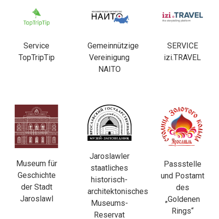
Service
Gemeinnützige
SERVICE
TopTripTip
Vereinigung
izi.TRAVEL
NAITO
Jaroslawler
Museum für
Passstelle
staatliches
Geschichte
und Postamt
historisch-
der Stadt
des
architektonisches
Jaroslawl
„Goldenen
Museums-
Rings“
Reservat