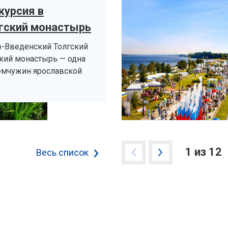
курсия в
гский монастырь
о-Введенский Толгский
кий монастырь — одна
емчужин ярославской
1 из 12
Весь список