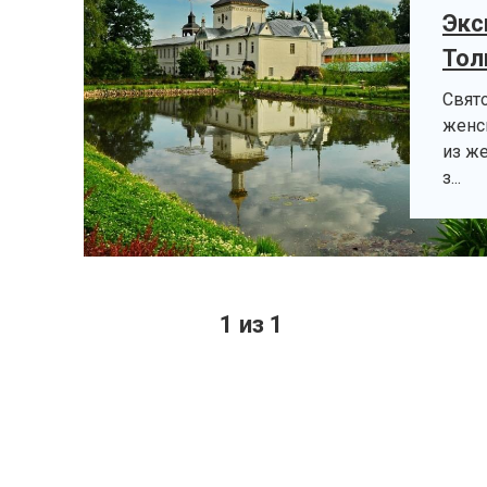
Экс
Тол
Свят
женс
из ж
з...
1 из 1