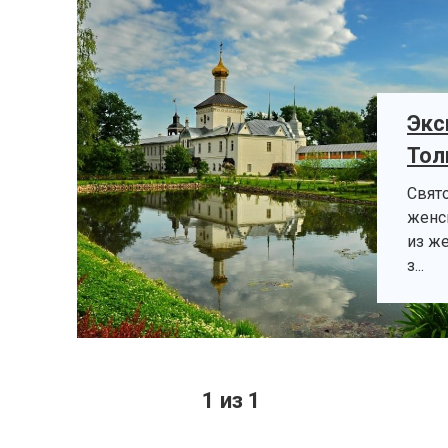
Экс
Тол
Свят
женс
из ж
з...
1 из 1