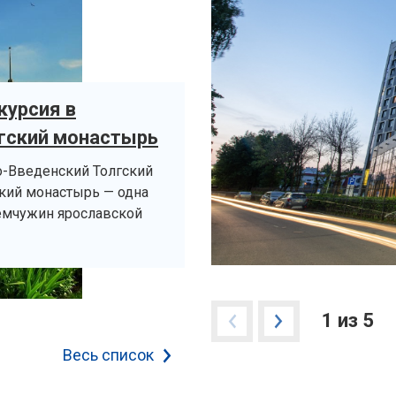
курсия в
гский монастырь
о-Введенский Толгский
кий монастырь — одна
емчужин ярославской
1 из 5
Весь список