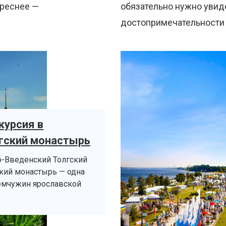
ереснее —
обязательно нужно увиде
достопримечательности 
курсия в
гский монастырь
о-Введенский Толгский
кий монастырь — одна
емчужин ярославской