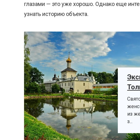
глазами — это уже хорошо. Однако еще инт
узнать историю объекта.
Экс
Тол
Свят
женс
из ж
з...