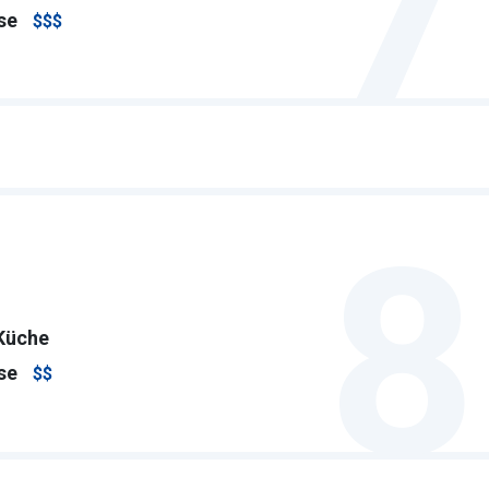
7
se
$$$
8
Küche
se
$$