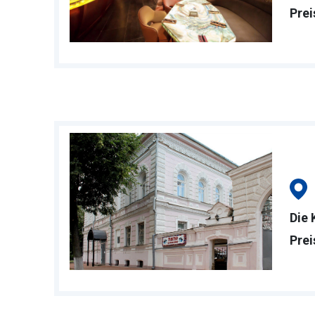
Prei
Die 
Prei