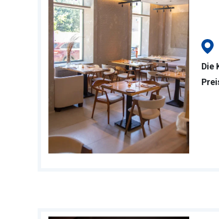
Die 
Prei