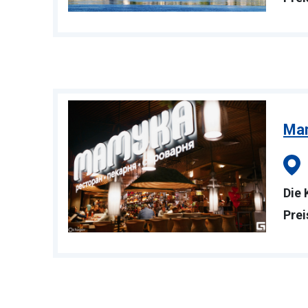
Ma
Die 
Prei