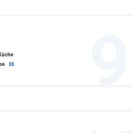
9
Küche
se
$$