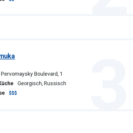
3
muka
Pervomaysky Boulevard, 1
Küche
Georgisch, Russisch
se
$$$