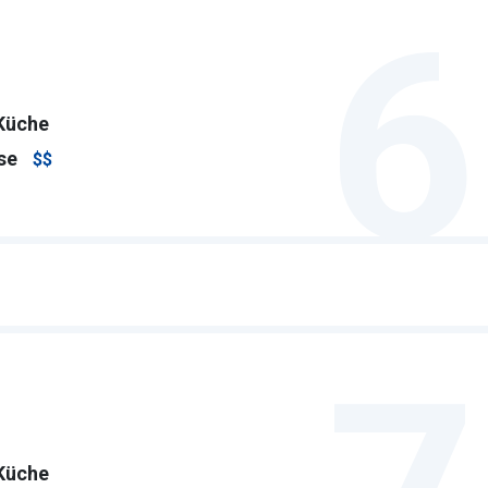
6
Küche
se
$$
Küche