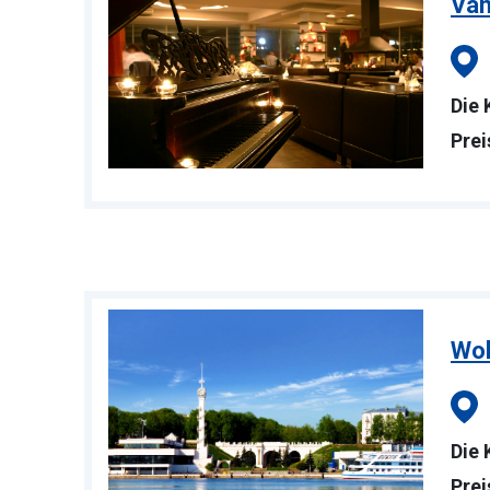
Van
Die 
Prei
Wo
Die 
Prei