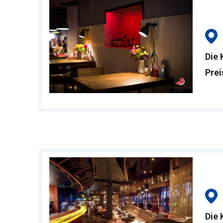
Die 
Prei
Die 