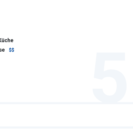
Küche
5
se
$$